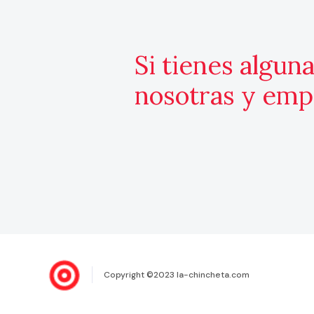
Si tienes algun
nosotras y emp
Copyright ©2023 la-chincheta.com