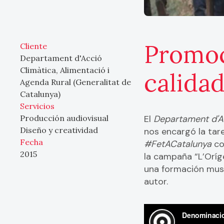
Promoc
Cliente
Departament d'Acció
Climàtica, Alimentació i
calidad
Agenda Rural (Generalitat de
Catalunya)
Servicios
Producción audiovisual
El
Departament d'Ac
Diseño y creatividad
nos encargó la tar
Fecha
#FetACatalunya
co
2015
la campaña “L’Oríg
una formación music
autor.