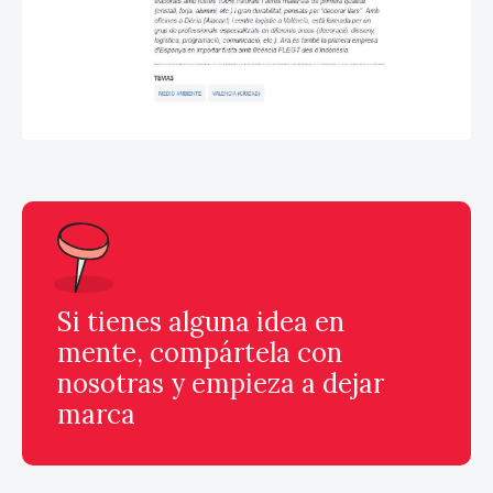
Si tienes alguna idea en
mente, compártela con
nosotras y empieza a dejar
marca